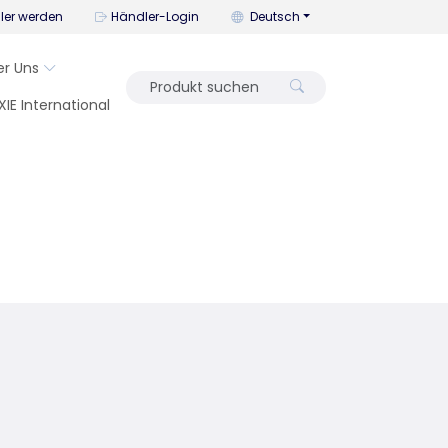
Mit diesem Menü können Sie die
ler werden
Händler-Login
Deutsch
er Uns
XIE International