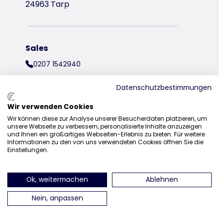
24963 Tarp
Sales
0207 1542940
sales@trixieuk.uk
Datenschutzbestimmungen
Wir verwenden Cookies
Wir können diese zur Analyse unserer Besucherdaten platzieren, um
find us on Instagram
find us on Facebook
find us on Pinterest
find us on 
unsere Webseite zu verbessern, personalisierte Inhalte anzuzeigen
und Ihnen ein großartiges Webseiten-Erlebnis zu bieten. Für weitere
Informationen zu den von uns verwendeten Cookies öffnen Sie die
Einstellungen.
Ok, weitermachen
Ablehnen
Nein, anpassen