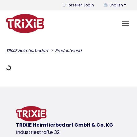
You can change t
Reseller-Login
English
ing Data
TRIXIE Heimtierbedarf
Productworld
TRIXIE Heimtierbedarf GmbH & Co. KG
Industriestraße 32