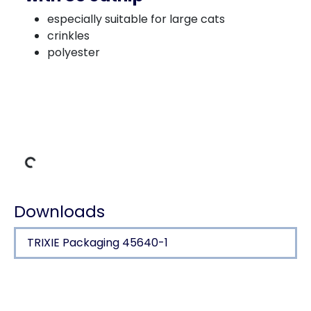
especially suitable for large cats
crinkles
polyester
ng Data
Downloads
TRIXIE Packaging 45640-1
Product detail for a product