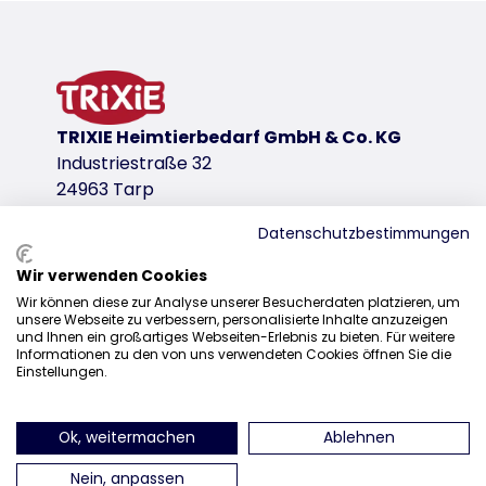
Product information
with US catnip
especially suitable for large cats
crinkles
polyester
TRIXIE Heimtierbedarf GmbH & Co. KG
product variant
Industriestraße 32
24963 Tarp
product variant: unique product number 
Datenschutzbestimmungen
Measurements
18 cm
Wir verwenden Cookies
Sales
Wir können diese zur Analyse unserer Besucherdaten platzieren, um
download links
unsere Webseite zu verbessern, personalisierte Inhalte anzuzeigen
0207 1542940
und Ihnen ein großartiges Webseiten-Erlebnis zu bieten. Für weitere
TRIXIE Packaging 45640-1
Informationen zu den von uns verwendeten Cookies öffnen Sie die
sales@trixieuk.uk
Einstellungen.
Ok, weitermachen
Ablehnen
find us on Instagram
find us on Facebook
find us on Pinterest
find us on 
Nein, anpassen