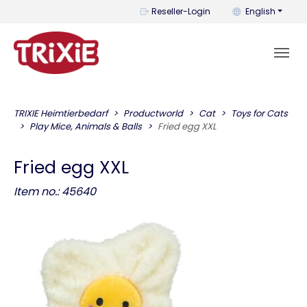
You can change t
Reseller-Login
English
TRIXIE Heimtierbedarf
Productworld
Cat
Toys for Cats
Play Mice, Animals & Balls
Fried egg XXL
Fried egg XXL
Item no.: 45640