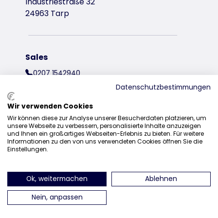
Industriestraße 32
24963 Tarp
Sales
0207 1542940
Datenschutzbestimmungen
sales@trixieuk.uk
Wir verwenden Cookies
Wir können diese zur Analyse unserer Besucherdaten platzieren, um
unsere Webseite zu verbessern, personalisierte Inhalte anzuzeigen
und Ihnen ein großartiges Webseiten-Erlebnis zu bieten. Für weitere
find us on Instagram
find us on Facebook
find us on Pinterest
find us on 
Informationen zu den von uns verwendeten Cookies öffnen Sie die
Einstellungen.
Ok, weitermachen
Ablehnen
Nein, anpassen