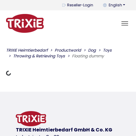
You can change t
Reseller-Login
English
TRIXIE Heimtierbedarf
Productworld
Dog
Toys
Throwing & Retrieving Toys
Floating dummy
Loading Data
TRIXIE Heimtierbedarf GmbH & Co. KG