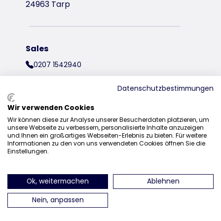
24963 Tarp
Sales
0207 1542940
sales@trixieuk.uk
Datenschutzbestimmungen
Wir verwenden Cookies
Wir können diese zur Analyse unserer Besucherdaten platzieren, um
find us on Instagram
find us on Facebook
find us on Pinterest
find us on 
unsere Webseite zu verbessern, personalisierte Inhalte anzuzeigen
und Ihnen ein großartiges Webseiten-Erlebnis zu bieten. Für weitere
Informationen zu den von uns verwendeten Cookies öffnen Sie die
Einstellungen.
Ok, weitermachen
Ablehnen
Nein, anpassen