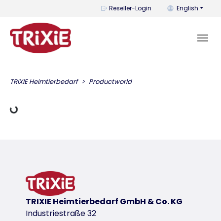
You can change t
Reseller-Login
English
Loading Data
TRIXIE Heimtierbedarf
Productworld
TRIXIE Heimtierbedarf GmbH & Co. KG
Industriestraße 32