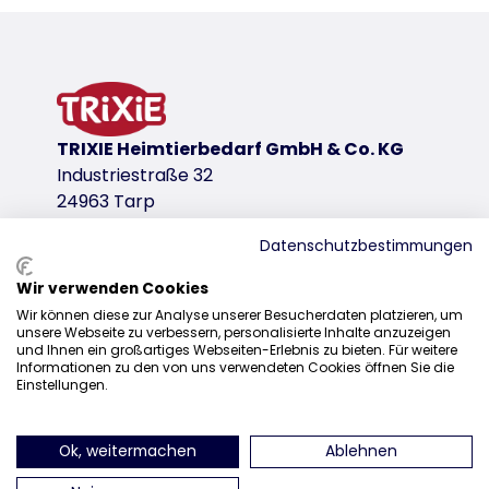
Product information
product variant
product variant: unique product number 13
for item
13115
TRIXIE Heimtierbedarf GmbH & Co. KG
Industriestraße 32
24963 Tarp
Datenschutzbestimmungen
Wir verwenden Cookies
Sales
Wir können diese zur Analyse unserer Besucherdaten platzieren, um
unsere Webseite zu verbessern, personalisierte Inhalte anzuzeigen
0207 1542940
und Ihnen ein großartiges Webseiten-Erlebnis zu bieten. Für weitere
Informationen zu den von uns verwendeten Cookies öffnen Sie die
sales@trixieuk.uk
Einstellungen.
Ok, weitermachen
Ablehnen
find us on Instagram
find us on Facebook
find us on Pinterest
find us on 