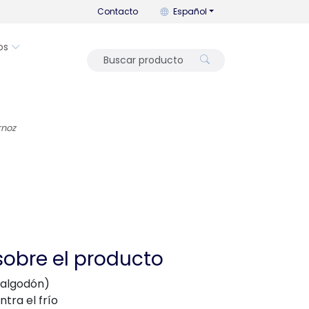
Puedes cambiar el idioma con es
Contacto
Español
os
rnoz
sobre el producto
% algodón)
tra el frío