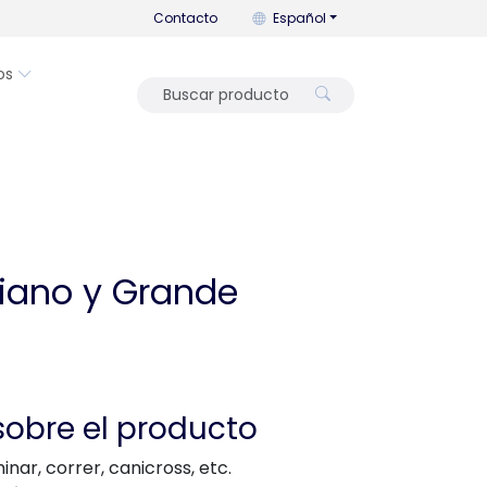
Puedes cambiar el idioma con es
Contacto
Español
os
iano y Grande
sobre el producto
ar, correr, canicross, etc.