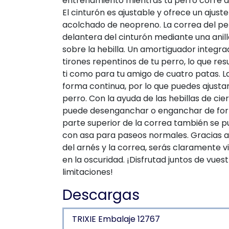
entrenamiento mientras tu perro corre a 
El cinturón es ajustable y ofrece un ajus
acolchado de neopreno. La correa del pe
delantera del cinturón mediante una anilla,
sobre la hebilla. Un amortiguador integra
tirones repentinos de tu perro, lo que r
ti como para tu amigo de cuatro patas. L
forma continua, por lo que puedes ajustar 
perro. Con la ayuda de las hebillas de cier
puede desenganchar o enganchar de forma
parte superior de la correa también se p
con asa para paseos normales. Gracias a
del arnés y la correa, serás claramente vi
en la oscuridad. ¡Disfrutad juntos de vuest
limitaciones!
Descargas
TRIXIE Embalaje 12767