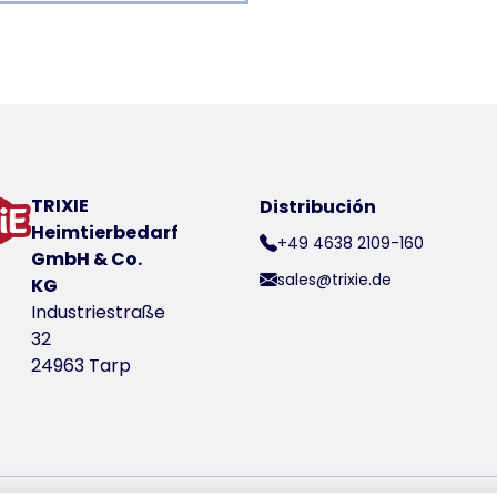
para a product
ucto
ross, etc.
chado de Neopreno
TRIXIE
Distribución
on la correa expansible
Heimtierbedarf
+49 4638 2109-160
 lazo de mano, también adecuada para conducir al perr
GmbH & Co.
sales@trixie.de
KG
Industriestraße
32
24963 Tarp
nico de producto 12767
1,50 m/25 mm