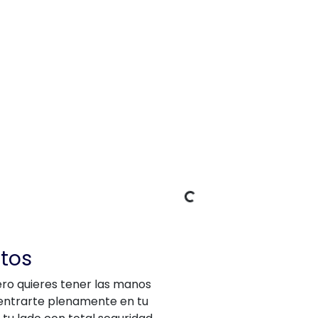
datos de carga
ntos
ero quieres tener las manos
centrarte plenamente en tu