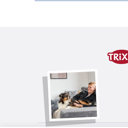
Detalles del producto 
Información sobre el prod
adecuado para caminar, correr, canic
cierre que evita tensión
extra cómodo gracias al ancho acol
los tirones del perro se amortiguan c
Correa completamente ajustable con
elementos reflectantes
correa plana
variante de producto
variante de producto: número ú
Medidas
cinturón: 70-130 cm/9 cm, correa: 1,20-
Perímetro Abdomen