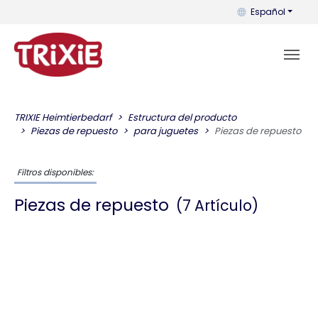
Puedes cambiar el
Español
TRIXIE Heimtierbedarf
Estructura del producto
Piezas de repuesto
para juguetes
Piezas de repuesto
Filtros disponibles:
Piezas de repuesto
(7 Artículo)