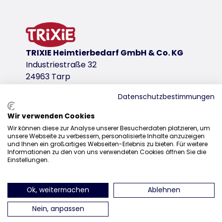
variante de producto
variante de producto: número único de p
Para Ref.
4567
TRIXIE Heimtierbedarf GmbH & Co. KG
Industriestraße 32
24963 Tarp
Datenschutzbestimmungen
Wir verwenden Cookies
Distribución
Wir können diese zur Analyse unserer Besucherdaten platzieren, um
unsere Webseite zu verbessern, personalisierte Inhalte anzuzeigen
+49 4638 2109-160
und Ihnen ein großartiges Webseiten-Erlebnis zu bieten. Für weitere
Informationen zu den von uns verwendeten Cookies öffnen Sie die
sales@trixie.de
Einstellungen.
Ok, weitermachen
Ablehnen
encuéntranos en Instagram
encuéntranos en Facebook
encuéntranos en Pin
encuéntran
Nein, anpassen