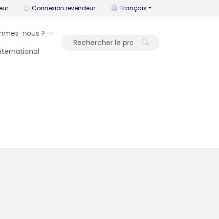
Vous pouvez changer la langue a
eur
Connexion revendeur
Français
mmes-nous ?
International