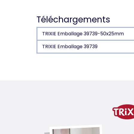
Téléchargements
TRIXIE Emballage 39739-50x25mm
TRIXIE Emballage 39739
Détails du produit pour
Descriptif
composé d'une gamelle, de vis et d'a
variante de produit
variante de produit: numéro uni
pour article
39735/39736/39741–39745