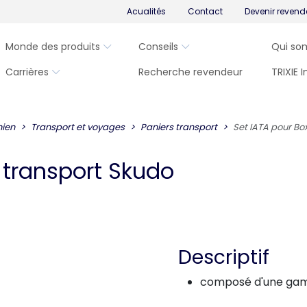
Acualités
Contact
Devenir revend
Monde des produits
Conseils
Qui so
Carrières
Recherche revendeur
TRIXIE 
ien
Transport et voyages
Paniers transport
Set IATA pour Bo
 transport Skudo
Descriptif
composé d'une gamel