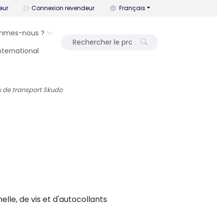
Vous pouvez changer la langue a
eur
Connexion revendeur
Français
mmes-nous ?
International
x de transport Skudo
le, de vis et d'autocollants