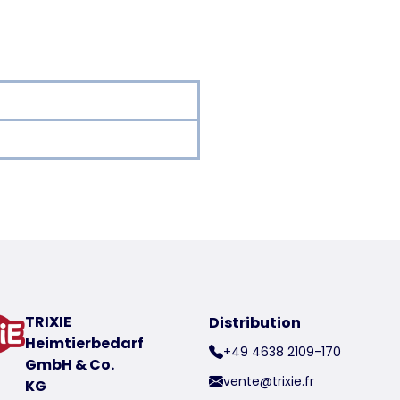
 a product
utocollants
TRIXIE
Distribution
que du produit 39739
Heimtierbedarf
+49 4638 2109-170
GmbH & Co.
vente@trixie.fr
KG