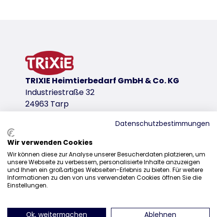
Productdetails voor a product
Productinformatie
geschikt voor klimlandschappen
hout
uitbreiding van het kattendomein met hoger gele
getest door een onafhankelijk gespecialiseerd ins
TRIXIE Heimtierbedarf GmbH & Co. KG
productvariant
Industriestraße 32
24963 Tarp
productvariant: uniek productnummer 49
Datenschutzbestimmungen
Afmetingen
ø 19 × 22 cm
Wir verwenden Cookies
Distributie
Kleur
Wir können diese zur Analyse unserer Besucherdaten platzieren, um
unsere Webseite zu verbessern, personalisierte Inhalte anzuzeigen
+31 20 7980 995
wit
und Ihnen ein großartiges Webseiten-Erlebnis zu bieten. Für weitere
Informationen zu den von uns verwendeten Cookies öffnen Sie die
sales@trixie.de
downloadlinks
Einstellungen.
TRIXIE Verpakking 49943-210x210x50mm
TRIXIE Folder Senior
Ok, weitermachen
Ablehnen