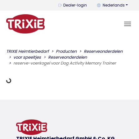
U kunt de taal wijzi
Dealer-login
Nederlands
Gegevens laden
TRIXIE Heimtierbedarf
Producten
Reserveonderdelen
voor speeltjes
Reserveonderdelen
reserve-voerkogel voor Dog Activity Memory Trainer
TRIXIE Heimtierbedarf GmbH & Co. KG