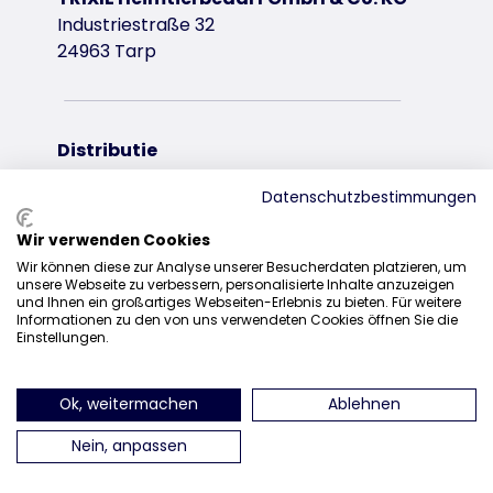
Industriestraße 32
24963 Tarp
Distributie
+31 20 7980 995
Datenschutzbestimmungen
sales@trixie.de
Wir verwenden Cookies
Wir können diese zur Analyse unserer Besucherdaten platzieren, um
unsere Webseite zu verbessern, personalisierte Inhalte anzuzeigen
und Ihnen ein großartiges Webseiten-Erlebnis zu bieten. Für weitere
Informationen zu den von uns verwendeten Cookies öffnen Sie die
vind ons op Instagram
vind ons op Facebook
vind ons op Pinteres
vind ons o
Einstellungen.
Ok, weitermachen
Ablehnen
Nein, anpassen