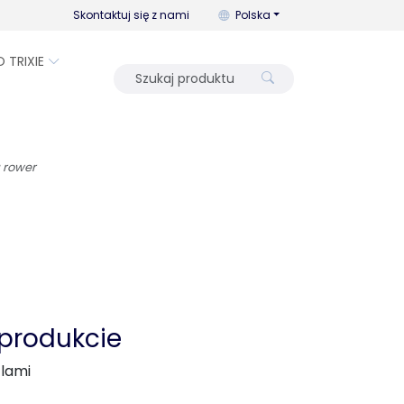
Możesz zmienić język za pomo
Skontaktuj się z nami
Polska
O TRIXIE
 rower
 produkcie
zlami