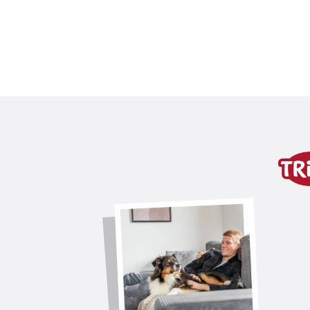
Szczegóły produktu dla
Informacje o produkcie
ze skórzanymi frędzlami
wariant produktu
wariant produktu: unikalny num
dla
2806