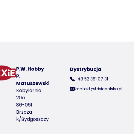
 a product
P.W. Hobby
Dystrybucja
er produktu 2806-10
P.
+48 52 381 07 31
Matuszewski
kontakt@trixiepolska.pl
Kobylarnia
20a
86-061
Brzoza
k/Bydgoszczy