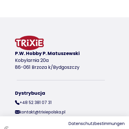
Szczegóły produktu dla a product
Informacje o produkcie
wariant produktu
wariant produktu: unikalny numer produktu
dla
13115
P.W. Hobby P. Matuszewski
Kobylarnia 20a
86-061 Brzoza k/Bydgoszczy
Dystrybucja
+48 52 381 07 31
kontakt@trixiepolska.pl
Datenschutzbestimmungen