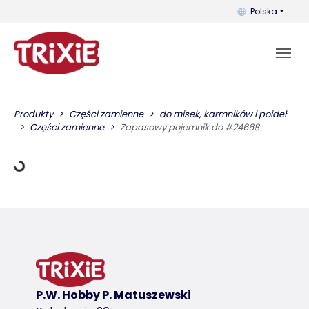
Możesz zmienić 
Polska
ane ładowania
Produkty
Części zamienne
do misek, karmników i poideł
Części zamienne
Zapasowy pojemnik do #24668
P.W. Hobby P. Matuszewski