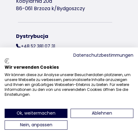
Kobylarnia 20a
86-061 Brzoza k/Bydgoszczy
Dystrybucja
+48 52 381 07 31
Datenschutzbestimmungen
kontakt@trixiepolska.pl
Wir verwenden Cookies
Wir können diese zur Analyse unserer Besucherdaten platzieren, um
unsere Webseite zu verbessern, personalisierte Inhalte anzuzeigen
und Ihnen ein großartiges Webseiten-Erlebnis zu bieten. Für weitere
znajdź nas na Instagramie
znajdź nas na Facebooku
znajdź nas
Informationen zu den von uns verwendeten Cookies öffnen Sie die
Einstellungen.
Ok, weitermachen
Ablehnen
Nein, anpassen