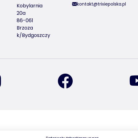
kontakt@trixiepolska.pl
Kobylarnia
20a
86-061
Brzoza
k/Bydgoszczy
znajdź nas na Instagramie
znajdź nas na Facebook