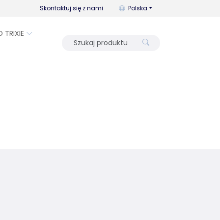
Możesz zmienić język za pomo
Skontaktuj się z nami
Polska
O TRIXIE