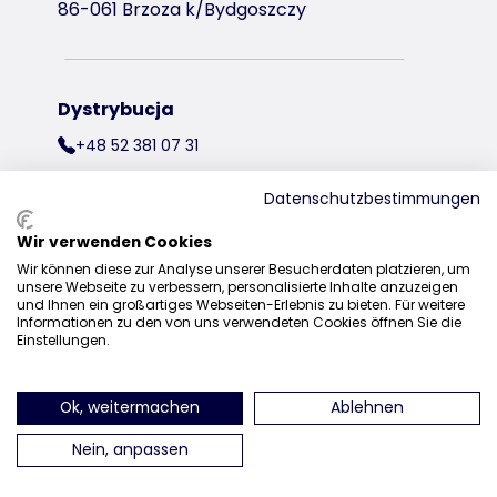
86-061 Brzoza k/Bydgoszczy
Dystrybucja
+48 52 381 07 31
kontakt@trixiepolska.pl
Datenschutzbestimmungen
Wir verwenden Cookies
Wir können diese zur Analyse unserer Besucherdaten platzieren, um
znajdź nas na Instagramie
znajdź nas na Facebooku
znajdź nas
unsere Webseite zu verbessern, personalisierte Inhalte anzuzeigen
und Ihnen ein großartiges Webseiten-Erlebnis zu bieten. Für weitere
Informationen zu den von uns verwendeten Cookies öffnen Sie die
Einstellungen.
Ok, weitermachen
Ablehnen
Nein, anpassen