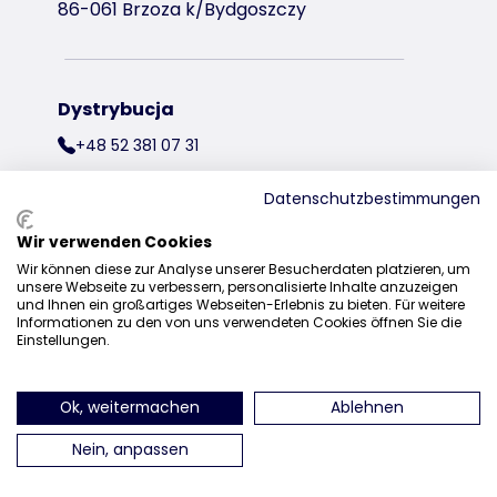
86-061 Brzoza k/Bydgoszczy
Dystrybucja
+48 52 381 07 31
kontakt@trixiepolska.pl
Datenschutzbestimmungen
Wir verwenden Cookies
Wir können diese zur Analyse unserer Besucherdaten platzieren, um
znajdź nas na Instagramie
znajdź nas na Facebooku
znajdź nas
unsere Webseite zu verbessern, personalisierte Inhalte anzuzeigen
und Ihnen ein großartiges Webseiten-Erlebnis zu bieten. Für weitere
Informationen zu den von uns verwendeten Cookies öffnen Sie die
Einstellungen.
Ok, weitermachen
Ablehnen
Nein, anpassen