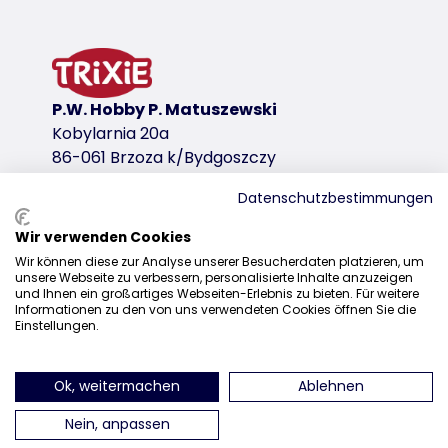
zawartość mięsa 56 %
pakowane hurtowo
wariant produktu
P.W. Hobby P. Matuszewski
wariant produktu: unikalny numer produktu
Kobylarnia 20a
Wymiary
86-061 Brzoza k/Bydgoszczy
ø 4 cm
Datenschutzbestimmungen
Zawartość/Waga
17 g
Wir verwenden Cookies
Dystrybucja
Rodzaj paszy
Wir können diese zur Analyse unserer Besucherdaten platzieren, um
unsere Webseite zu verbessern, personalisierte Inhalte anzuzeigen
+48 52 381 07 31
<table><tr><td>Karma uzupełniająca</td></tr></tabl
und Ihnen ein großartiges Webseiten-Erlebnis zu bieten. Für weitere
Informationen zu den von uns verwendeten Cookies öffnen Sie die
kontakt@trixiepolska.pl
Skład i oznakowanie
Einstellungen.
mąka ryżowa, mięso jagnięce (28 %), mięso z kurcza
bez dodatku cukru
Ok, weitermachen
Ablehnen
znajdź nas na Instagramie
znajdź nas na Facebooku
znajdź nas
Przechowywać w chłodnym i suchym miejscu.
Nein, anpassen