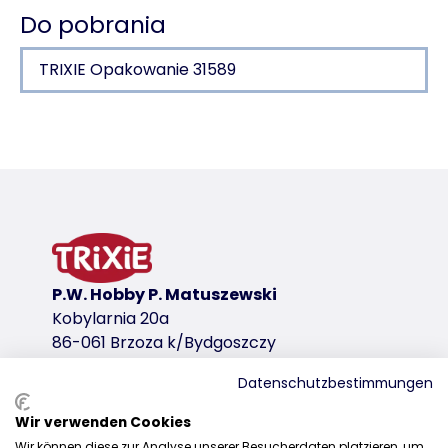
Do pobrania
TRIXIE Opakowanie 31589
Szczegóły produktu dla a product
Informacje o produkcie
zawartość mięsa 25 %
wariant produktu
wariant produktu: unikalny numer produkt
P.W. Hobby P. Matuszewski
Zawartość/Waga
Kobylarnia 20a
100 g
86-061 Brzoza k/Bydgoszczy
Rodzaj paszy
<table><tr><td>Karma uzupełniająca</td></tr></tabl
Datenschutzbestimmungen
Wir verwenden Cookies
Skład i oznakowanie
Dystrybucja
Wir können diese zur Analyse unserer Besucherdaten platzieren, um