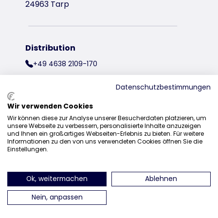
24963 Tarp
Distribution
+49 4638 2109-170
vente@trixie.fr
Datenschutzbestimmungen
Wir verwenden Cookies
Wir können diese zur Analyse unserer Besucherdaten platzieren, um
retrouvez-nous sur Instagram
retrouvez-nous sur Facebook
retrouvez-nous sur P
retrouvez-
unsere Webseite zu verbessern, personalisierte Inhalte anzuzeigen
und Ihnen ein großartiges Webseiten-Erlebnis zu bieten. Für weitere
Informationen zu den von uns verwendeten Cookies öffnen Sie die
Einstellungen.
Ok, weitermachen
Ablehnen
Nein, anpassen