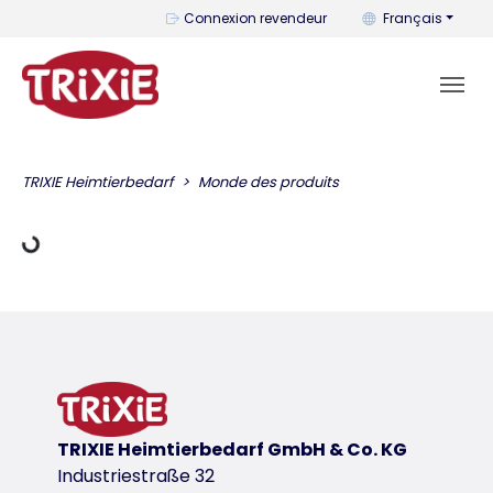
Vous pouvez change
Connexion revendeur
Français
charger des données
TRIXIE Heimtierbedarf
Monde des produits
TRIXIE Heimtierbedarf GmbH & Co. KG
Industriestraße 32