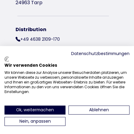
24963 Tarp
Distribution
+49 4638 2109-170
vente@trixie.fr
Datenschutzbestimmungen
Wir verwenden Cookies
Wir können diese zur Analyse unserer Besucherdaten platzieren, um
retrouvez-nous sur Instagram
retrouvez-nous sur Facebook
retrouvez-nous sur P
retrouvez-
unsere Webseite zu verbessern, personalisierte Inhalte anzuzeigen
und Ihnen ein großartiges Webseiten-Erlebnis zu bieten. Für weitere
Informationen zu den von uns verwendeten Cookies öffnen Sie die
Einstellungen.
Ok, weitermachen
Ablehnen
Nein, anpassen