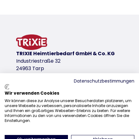
Détails du produit pour a product
Descriptif
en plastique
variante de produit
variante de produit: numéro unique du pro
TRIXIE Heimtierbedarf GmbH & Co. KG
Dimensions
Industriestraße 32
38 × 12 × 50 cm
24963 Tarp
Coloris
Datenschutzbestimmungen
divers
Wir verwenden Cookies
liens de téléchargement
Distribution
Wir können diese zur Analyse unserer Besucherdaten platzieren, um
unsere Webseite zu verbessern, personalisierte Inhalte anzuzeigen
+49 4638 2109-170
TRIXIE Emballage 40394
und Ihnen ein großartiges Webseiten-Erlebnis zu bieten. Für weitere
Informationen zu den von uns verwendeten Cookies öffnen Sie die
vente@trixie.fr
Einstellungen.