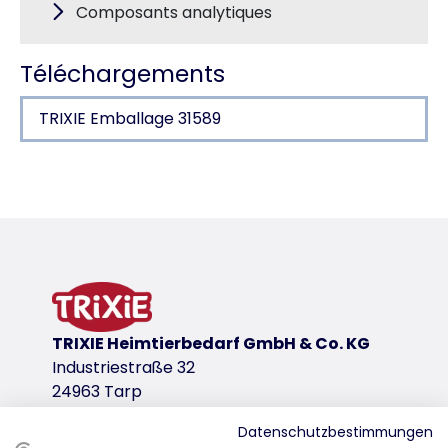
Composants analytiques
Téléchargements
TRIXIE Emballage 31589
Détails du produit pour a product
Descriptif
contient 25 % de viande
variante de produit
variante de produit: numéro unique du pro
TRIXIE Heimtierbedarf GmbH & Co. KG
Contient/Poids
Industriestraße 32
100 g
24963 Tarp
Type d'aliment
<table><tr><td><table><tr><td>Aliment complémentai
Datenschutzbestimmungen