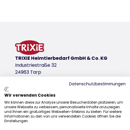
Détails du produit pour a product
Descriptif
pour utiliser le set biker sur un 2ème vélo
article 12860-10 en forme de T pour une utilisation
variante de produit
TRIXIE Heimtierbedarf GmbH & Co. KG
variante de produit: numéro unique du pro
Industriestraße 32
Coloris
24963 Tarp
gris graphite
Datenschutzbestimmungen
pour article
12860
Wir verwenden Cookies
Distribution
Wir können diese zur Analyse unserer Besucherdaten platzieren, um
variante de produit: numéro unique du pro
unsere Webseite zu verbessern, personalisierte Inhalte anzuzeigen
+49 4638 2109-170
und Ihnen ein großartiges Webseiten-Erlebnis zu bieten. Für weitere
Coloris
Informationen zu den von uns verwendeten Cookies öffnen Sie die
vente@trixie.fr
Einstellungen.
noir