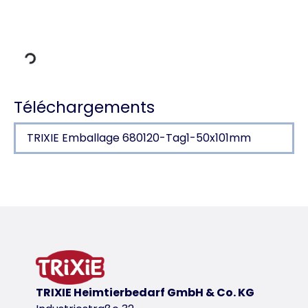
charger des données
Téléchargements
TRIXIE Emballage 680120-Tag1-50x101mm
Détails du produit pour a product
Descriptif
éléments réfléchissants
en polyester
avec un léger rembourrage
coutures soudées
TRIXIE Heimtierbedarf GmbH & Co. KG
peut s’utiliser avec un harnais en utilisant la ferm