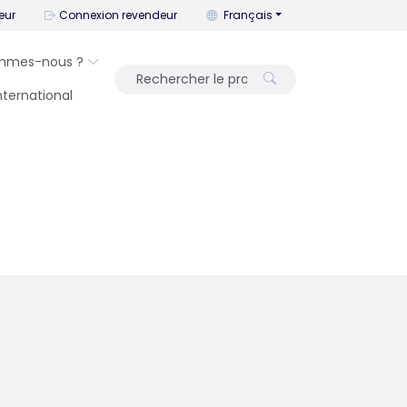
Vous pouvez changer la langue a
eur
Connexion revendeur
Français
mmes-nous ?
International