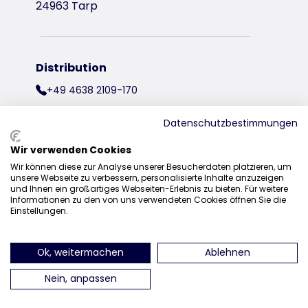
24963 Tarp
Distribution
+49 4638 2109-170
vente@trixie.fr
Datenschutzbestimmungen
Wir verwenden Cookies
Wir können diese zur Analyse unserer Besucherdaten platzieren, um
retrouvez-nous sur Instagram
retrouvez-nous sur Facebook
retrouvez-nous sur P
retrouvez-
unsere Webseite zu verbessern, personalisierte Inhalte anzuzeigen
und Ihnen ein großartiges Webseiten-Erlebnis zu bieten. Für weitere
Informationen zu den von uns verwendeten Cookies öffnen Sie die
Einstellungen.
Ok, weitermachen
Ablehnen
Nein, anpassen