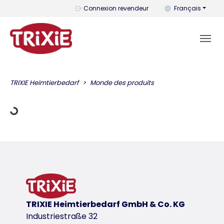
Vous pouvez change
Connexion revendeur
Français
er des données
TRIXIE Heimtierbedarf
Monde des produits
TRIXIE Heimtierbedarf GmbH & Co. KG
Industriestraße 32