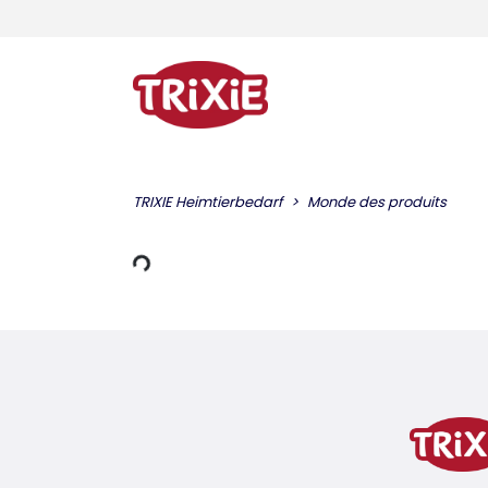
harger des données
TRIXIE Heimtierbedarf
Monde des produits