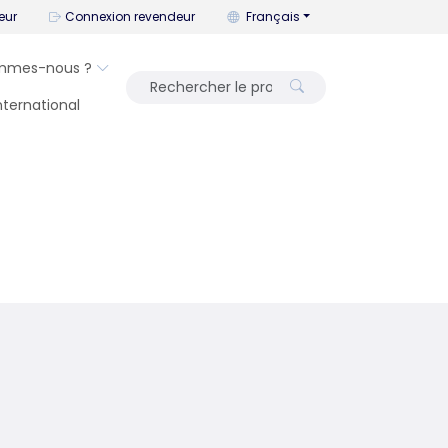
Vous pouvez changer la langue a
eur
Connexion revendeur
Français
mmes-nous ?
International