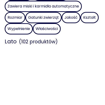
Zawiera miski i karmidła automatyczne
Rozmiar
Gatunki zwierząt
Jakość
Kształt
Wypełnienie
Właściwości
Lato
(102 produktów)