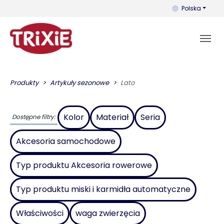
Możesz zmienić 
Polska
Produkty
Artykuły sezonowe
Lato
Kolor
Materiał
Seria
Dostępne filtry:
Akcesoria samochodowe
Typ produktu Akcesoria rowerowe
Typ produktu miski i karmidła automatyczne
Właściwości
waga zwierzęcia