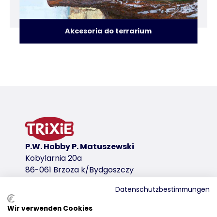
Akcesoria do terrarium
Wyposażenie terrarium
Jedzenie, Mineraly i Akcesoria
A
P.W. Hobby P. Matuszewski
Kobylarnia 20a
86-061 Brzoza k/Bydgoszczy
Datenschutzbestimmungen
Wir verwenden Cookies
Dystrybucja