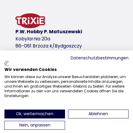
wariant produktu
wariant produktu: unikalny numer produktu
dla
39871
P.W. Hobby P. Matuszewski
Kobylarnia 20a
wariant produktu: unikalny numer produkt
86-061 Brzoza k/Bydgoszczy
dla
Datenschutzbestimmungen
39874
Wir verwenden Cookies
Dystrybucja
wariant produktu: unikalny numer produkt
Wir können diese zur Analyse unserer Besucherdaten platzieren, um
unsere Webseite zu verbessern, personalisierte Inhalte anzuzeigen
+48 52 381 07 31
dla
und Ihnen ein großartiges Webseiten-Erlebnis zu bieten. Für weitere
Informationen zu den von uns verwendeten Cookies öffnen Sie die
39873
kontakt@trixiepolska.pl
Einstellungen.
wariant produktu: unikalny numer produkt
Ok, weitermachen
Ablehnen
dla
znajdź nas na Instagramie
znajdź nas na Facebooku
znajdź nas
39872
Nein, anpassen