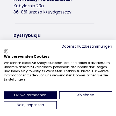
Kobylarnia 20a
86-061 Brzoza k/Bydgoszczy
Dystrybucja
+48 52 381 07 31
Datenschutzbestimmungen
kontakt@trixiepolska.pl
Wir verwenden Cookies
Wir können diese zur Analyse unserer Besucherdaten platzieren, um
unsere Webseite zu verbessern, personalisierte Inhalte anzuzeigen
und Ihnen ein großartiges Webseiten-Erlebnis zu bieten. Für weitere
Informationen zu den von uns verwendeten Cookies öffnen Sie die
znajdź nas na Instagramie
znajdź nas na Facebooku
znajdź nas
Einstellungen.
Ok, weitermachen
Ablehnen
Nein, anpassen