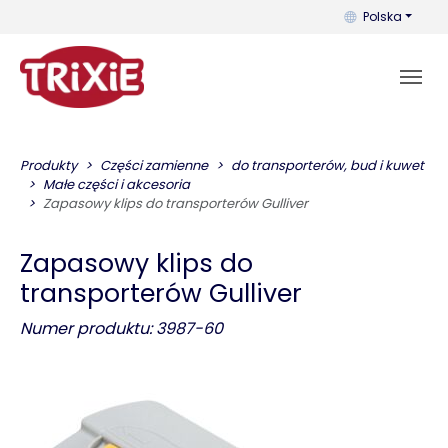
Możesz zmienić 
Polska
Produkty
Części zamienne
do transporterów, bud i kuwet
Małe części i akcesoria
Zapasowy klips do transporterów Gulliver
Zapasowy klips do
transporterów Gulliver
Numer produktu: 3987-60