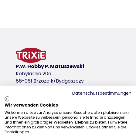
Szczegóły produktu dla a product
Informacje o produkcie
wariant produktu
wariant produktu: unikalny numer produkt
Kolor
jasnoszary
P.W. Hobby P. Matuszewski
Kobylarnia 20a
dla
86-061 Brzoza k/Bydgoszczy
39871, 39872, 39873, 39874
Datenschutzbestimmungen
Wir verwenden Cookies
Dystrybucja
Wir können diese zur Analyse unserer Besucherdaten platzieren, um
unsere Webseite zu verbessern, personalisierte Inhalte anzuzeigen
+48 52 381 07 31
und Ihnen ein großartiges Webseiten-Erlebnis zu bieten. Für weitere
Informationen zu den von uns verwendeten Cookies öffnen Sie die
kontakt@trixiepolska.pl
Einstellungen.