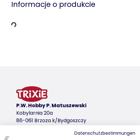
Informacje o produkcie
owania
Szczegóły produktu dla a product
Informacje o produkcie
wariant produktu
wariant produktu: unikalny numer produkt
Kolor
ciemnoszary
P.W. Hobby P. Matuszewski
Kobylarnia 20a
86-061 Brzoza k/Bydgoszczy
Datenschutzbestimmungen