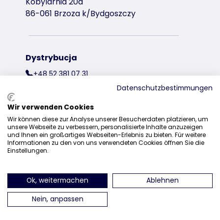
Kobylarnia 20a
86-061 Brzoza k/Bydgoszczy
Dystrybucja
+48 52 381 07 31
Datenschutzbestimmungen
kontakt@trixiepolska.pl
Wir verwenden Cookies
Wir können diese zur Analyse unserer Besucherdaten platzieren, um
unsere Webseite zu verbessern, personalisierte Inhalte anzuzeigen
und Ihnen ein großartiges Webseiten-Erlebnis zu bieten. Für weitere
znajdź nas na Instagramie
znajdź nas na Facebooku
znajdź nas
Informationen zu den von uns verwendeten Cookies öffnen Sie die
Einstellungen.
Ok, weitermachen
Ablehnen
Nein, anpassen