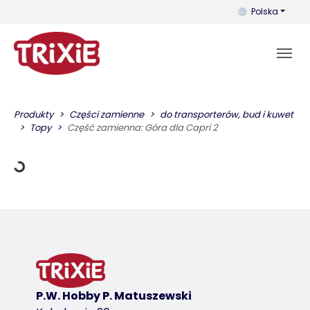
Możesz zmienić 
Polska
adowania
Produkty
Części zamienne
do transporterów, bud i kuwet
Topy
Część zamienna: Góra dla Capri 2
P.W. Hobby P. Matuszewski