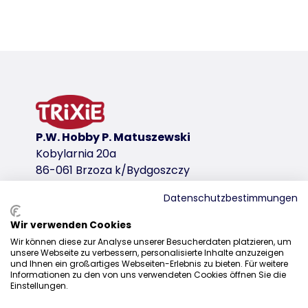
Szczegóły produktu dla a product
Informacje o produkcie
wariant produktu
wariant produktu: unikalny numer produkt
Kolor
jasnoszary
P.W. Hobby P. Matuszewski
Kobylarnia 20a
dla
86-061 Brzoza k/Bydgoszczy
39411
Datenschutzbestimmungen
wariant produktu: unikalny numer produkt
Wir verwenden Cookies
Kolor
Dystrybucja
Wir können diese zur Analyse unserer Besucherdaten platzieren, um
jasnoszary
unsere Webseite zu verbessern, personalisierte Inhalte anzuzeigen
+48 52 381 07 31
und Ihnen ein großartiges Webseiten-Erlebnis zu bieten. Für weitere
dla
Informationen zu den von uns verwendeten Cookies öffnen Sie die
kontakt@trixiepolska.pl
39413
Einstellungen.