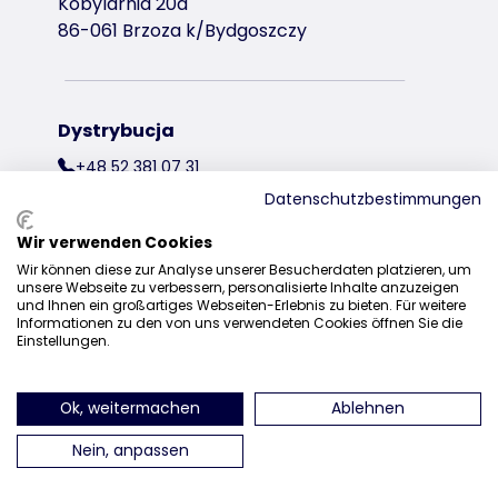
Kobylarnia 20a
86-061 Brzoza k/Bydgoszczy
Dystrybucja
+48 52 381 07 31
Datenschutzbestimmungen
kontakt@trixiepolska.pl
Wir verwenden Cookies
Wir können diese zur Analyse unserer Besucherdaten platzieren, um
unsere Webseite zu verbessern, personalisierte Inhalte anzuzeigen
und Ihnen ein großartiges Webseiten-Erlebnis zu bieten. Für weitere
znajdź nas na Instagramie
znajdź nas na Facebooku
znajdź nas
Informationen zu den von uns verwendeten Cookies öffnen Sie die
Einstellungen.
Ok, weitermachen
Ablehnen
Nein, anpassen