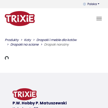
Możesz zmienić 
Polska
Produkty
Koty
Drapaki i meble dla kotów
Drapaki na sciane
Drapak narożny
adowania
P.W. Hobby P. Matuszewski