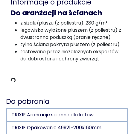
Informacje o produkcie
Do aranżacji na ścianach
z sizalu/pluszu (z poliestru): 280 g/m²
legowisko wyłożone pluszem (z poliestru) z
dwustronna poduszką (pranie ręczne)
tylna ściana pokryta pluszem (z poliestru)
testowane przez niezależnych ekspertów
ładowania
ds. dobrostanu i ochrony zwierząt
Do pobrania
TRIXIE Arani:acje scienne dla kotow
TRIXIE Opakowanie 49921-200x160mm