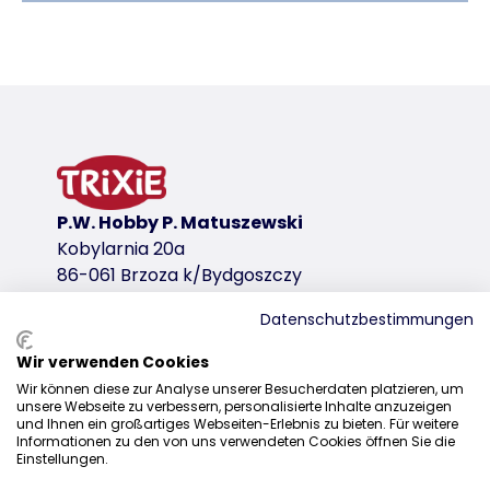
Szczegóły produktu dla a product
Informacje o produkcie
Do aranżacji na ścianach
z sizalu/pluszu (z poliestru): 280 g/m²
legowisko wyłożone pluszem (z poliestru) z dwust
tylna ściana pokryta pluszem (z poliestru)
P.W. Hobby P. Matuszewski
testowane przez niezależnych ekspertów ds. dobr
Kobylarnia 20a
wariant produktu
86-061 Brzoza k/Bydgoszczy
wariant produktu: unikalny numer produkt
Datenschutzbestimmungen
Powierzchnia podstawy
Wir verwenden Cookies
Dystrybucja
42 × 28 cm
Wir können diese zur Analyse unserer Besucherdaten platzieren, um
unsere Webseite zu verbessern, personalisierte Inhalte anzuzeigen
+48 52 381 07 31
Wymiary
und Ihnen ein großartiges Webseiten-Erlebnis zu bieten. Für weitere
42 × 29 × 28 cm
Informationen zu den von uns verwendeten Cookies öffnen Sie die
kontakt@trixiepolska.pl
Einstellungen.
Kolor