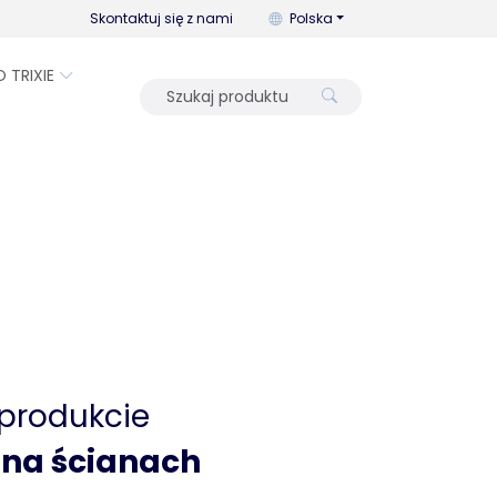
Możesz zmienić język za pomo
Skontaktuj się z nami
Polska
O TRIXIE
 produkcie
 na ścianach