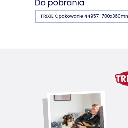
Do pobrania
TRIXIE Opakowanie 44957-700x360m
Szczegóły produktu dla
Informacje o produkcie
Z sizalu/tkanina/pluszu (z poliestru):
legowisko wyłożone pluszem (z polies
z 3 poduszkami: do prania ręcznego
wariant produktu
wariant produktu: unikalny num
Powierzchnia podstawy
38 × 38 cm
Wysokość
78 cm