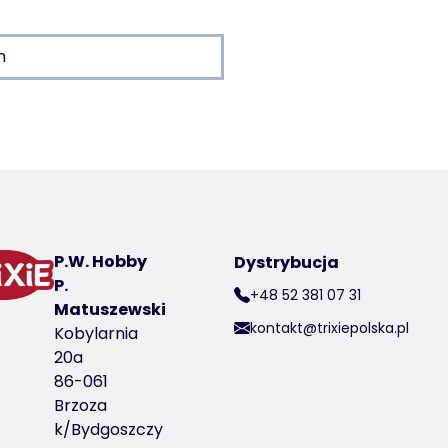
m
 a product
 280 g/m²
tru)
P.W. Hobby
Dystrybucja
P.
+48 52 381 07 31
Matuszewski
kontakt@trixiepolska.pl
er produktu 44957
Kobylarnia
20a
86-061
Brzoza
k/Bydgoszczy