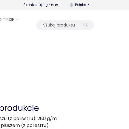
Możesz zmienić język za pomo
Skontaktuj się z nami
Polska
O TRIXIE
 produkcie
szu (z poliestru): 280 g/m²
pluszem (z poliestru)