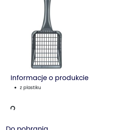
Informacje o produkcie
z plastiku
dowania
Do pobrania