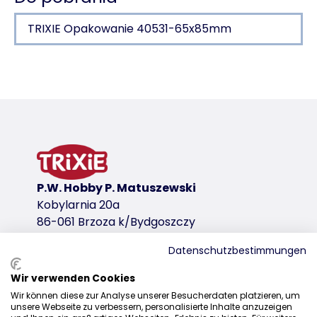
TRIXIE Opakowanie 40531-65x85mm
Szczegóły produktu dla a product
Informacje o produkcie
z plastiku
wariant produktu
wariant produktu: unikalny numer produkt
P.W. Hobby P. Matuszewski
Rozmiar
Kobylarnia 20a
XL
86-061 Brzoza k/Bydgoszczy
Kolor
Datenschutzbestimmungen
różne
Wir verwenden Cookies
linki do pobrania
Dystrybucja
Wir können diese zur Analyse unserer Besucherdaten platzieren, um
unsere Webseite zu verbessern, personalisierte Inhalte anzuzeigen
+48 52 381 07 31
TRIXIE Opakowanie 40531-65x85mm