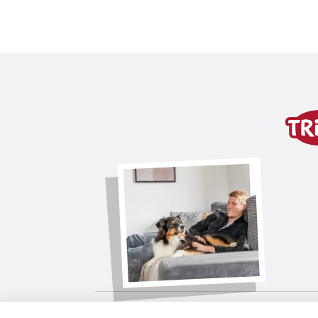
Szczegóły produktu dla
Informacje o produkcie
z odzyskującego kształt EVA
dwie warstwy połączone zapięciem n
produkt łatwy do czyszczenia
wariant produktu
wariant produktu: unikalny num
Wymiary
35 × 45 cm
Kolor
szary
wariant produktu: unikalny num
Wymiary