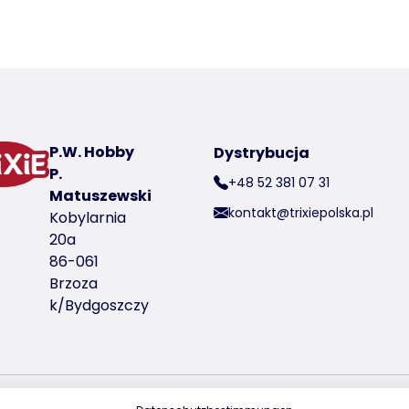
 a product
a rzepy
P.W. Hobby
Dystrybucja
P.
+48 52 381 07 31
Matuszewski
kontakt@trixiepolska.pl
er produktu 40363
Kobylarnia
20a
86-061
Brzoza
k/Bydgoszczy
er produktu 40364