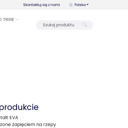
Możesz zmienić język za pomo
Skontaktuj się z nami
Polska
O TRIXIE
 produkcie
tałt EVA
zone zapięciem na rzepy