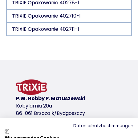
TRIXIE Opakowanie 40278-1
TRIXIE Opakowanie 402710-1
TRIXIE Opakowanie 402711-1
Szczegóły produktu dla a product
Informacje o produkcie
klamry Easy Click
z plastiku
wariant produktu
P.W. Hobby P. Matuszewski
wariant produktu: unikalny numer produkt
Kobylarnia 20a
Wymiary
86-061 Brzoza k/Bydgoszczy
40 × 40 × 56 cm
Datenschutzbestimmungen
Kolor
ciemnoszary/jasnoszary
Wir verwenden Cookies