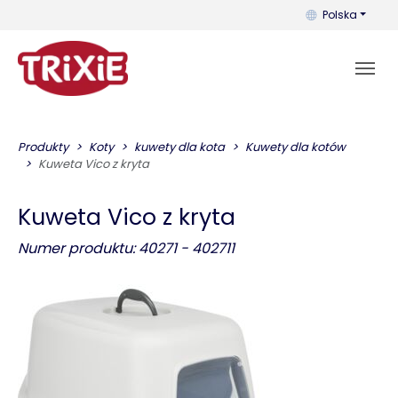
Możesz zmienić 
Polska
Produkty
Koty
kuwety dla kota
Kuwety dla kotów
Kuweta Vico z kryta
Kuweta Vico z kryta
Numer produktu: 40271 - 402711