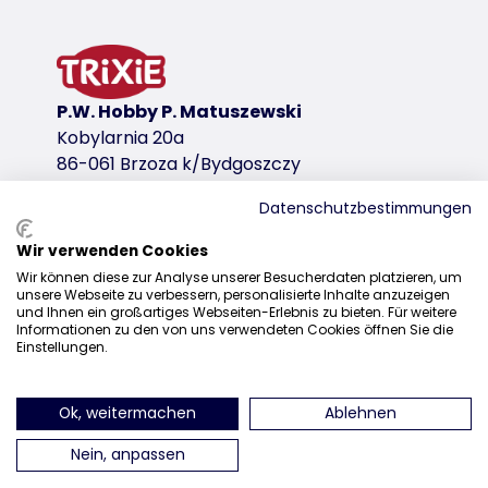
SOFT Edition
aksamitny wygląd/imitacja wełny owczej
podbicie z pianki
poduszka z warstwą wewnętrzną odbijającą ciepło 
P.W. Hobby P. Matuszewski
antypoślizgowa podstawa
Kobylarnia 20a
wariant produktu
86-061 Brzoza k/Bydgoszczy
wariant produktu: unikalny numer produkt
Datenschutzbestimmungen
Wymiary
Wir verwenden Cookies
Dystrybucja
50 × 30 × 35 cm
Wir können diese zur Analyse unserer Besucherdaten platzieren, um
unsere Webseite zu verbessern, personalisierte Inhalte anzuzeigen
+48 52 381 07 31
Kolor
und Ihnen ein großartiges Webseiten-Erlebnis zu bieten. Für weitere
szary/biały-czarny
Informationen zu den von uns verwendeten Cookies öffnen Sie die
kontakt@trixiepolska.pl
Einstellungen.
linki do pobrania
TRIXIE Opakowanie 384007-54x66mm
Ok, weitermachen
Ablehnen
znajdź nas na Instagramie
znajdź nas na Facebooku
znajdź nas
TRIXIE Opakowanie 384007-64x100mm
Nein, anpassen
Przegląd Funkcje jakościowe edycji