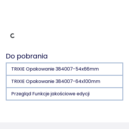
Dane ładowania
Do pobrania
TRIXIE Opakowanie 384007-54x66mm
TRIXIE Opakowanie 384007-64x100mm
Przegląd Funkcje jakościowe edycji
Szczegóły produktu dla a product
Informacje o produkcie