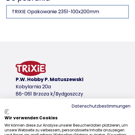
TRIXIE Opakowanie 2351-100x200mm
Szczegóły produktu dla a product
Informacje o produkcie
Przycinanie i Kształtowanie
ze stali nierdzewnej
plastikowa rączka z gumowym uchwytem
P.W. Hobby P. Matuszewski
Przycinanie i Kształtowanie
wariant produktu
Kobylarnia 20a
86-061 Brzoza k/Bydgoszczy
wariant produktu: unikalny numer produkt
Datenschutzbestimmungen
Rodzaj sierści
1/2/3/4/5
Wir verwenden Cookies
Dystrybucja
Wymiary
Wir können diese zur Analyse unserer Besucherdaten platzieren, um
unsere Webseite zu verbessern, personalisierte Inhalte anzuzeigen
+48 52 381 07 31
16 cm
und Ihnen ein großartiges Webseiten-Erlebnis zu bieten. Für weitere