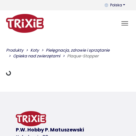
Możesz zmienić 
Polska
Dane ładowania
Produkty
Koty
Pielęgnacja, zdrowie i sprzątanie
Opieka nad zwierzętami
Plaque-Stopper
P.W. Hobby P. Matuszewski