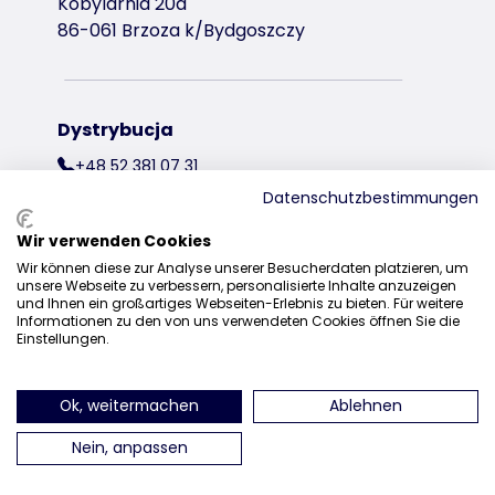
Kobylarnia 20a
86-061 Brzoza k/Bydgoszczy
Dystrybucja
+48 52 381 07 31
Datenschutzbestimmungen
kontakt@trixiepolska.pl
Wir verwenden Cookies
Wir können diese zur Analyse unserer Besucherdaten platzieren, um
unsere Webseite zu verbessern, personalisierte Inhalte anzuzeigen
und Ihnen ein großartiges Webseiten-Erlebnis zu bieten. Für weitere
znajdź nas na Instagramie
znajdź nas na Facebooku
znajdź nas
Informationen zu den von uns verwendeten Cookies öffnen Sie die
Einstellungen.
Ok, weitermachen
Ablehnen
Nein, anpassen