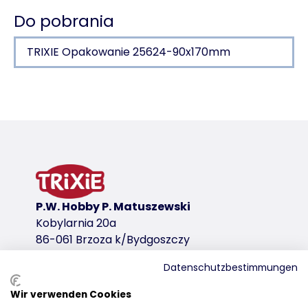
Do pobrania
TRIXIE Opakowanie 25624-90x170mm
Szczegóły produktu dla a product
Informacje o produkcie
dla psów i kotów
szczoteczka do zębów i szczotka do masażu zakła
Idealne dla wrażliwych dziąseł
wariant produktu
P.W. Hobby P. Matuszewski
Kobylarnia 20a
wariant produktu: unikalny numer produkt
86-061 Brzoza k/Bydgoszczy
Wymiary
6 cm
Datenschutzbestimmungen
Zawiera
Wir verwenden Cookies
Dystrybucja
2 szt.